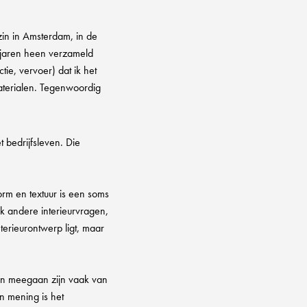
zin in Amsterdam, in de
e jaren heen verzameld
tie, vervoer) dat ik het
materialen. Tegenwoordig
t bedrijfsleven. Die
orm en textuur is een soms
k andere interieurvragen,
nterieurontwerp ligt, maar
en meegaan zijn vaak van
jn mening is het