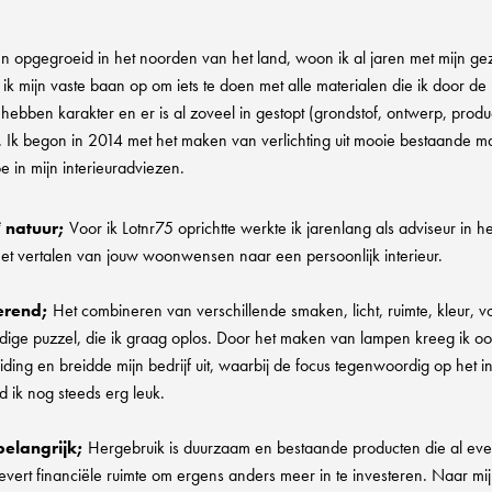
n opgegroeid in het noorden van het land, woon ik al jaren met mijn ge
i ik mijn vaste baan op om iets te doen met alle materialen die ik door d
hebben karakter en er is al zoveel in gestopt (grondstof, ontwerp, produc
n. Ik begon in 2014 met het maken van verlichting uit mooie bestaande 
oe in mijn interieuradviezen.
e
natuur;
Voor ik Lotnr75 oprichtte werkte ik jarenlang als adviseur in he
het vertalen van jouw woonwensen naar een persoonlijk interieur.
nerend;
Het combineren van verschillende smaken, licht, ruimte, kleur, v
ige puzzel, die ik graag oplos. Door het maken van lampen kreeg ik oo
iding en breidde mijn bedrijf uit, waarbij de focus tegenwoordig op het i
 ik nog steeds erg leuk.
belangrijk;
Hergebruik is duurzaam en bestaande producten die al ev
 levert financiële ruimte om ergens anders meer in te investeren. Naar mi