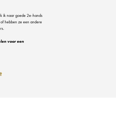
oek ik naar goede 2e-hands
 of hebben ze een andere
rs.
elen voor een
t