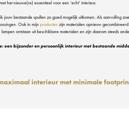
t het nieuwe(re) essentieel voor een ‘echt’ interieur.
 ik jouw bestaande spullen zo goed mogelijk uitkomen. Als aanvulling z
lossingen. Ook in mijn
producten
zijn materialen opnieuw gecombineerd
 lampen ontstaan uit beschikbare materialen en zijn daarom steeds ande
ie: een bijzonder en persoonlijk interieur met bestaande midd
maximaal interieur met minimale footprin