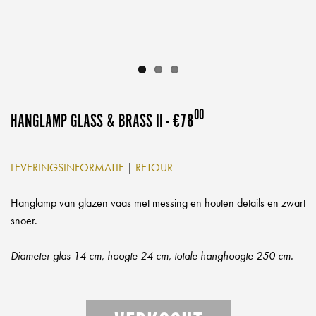
,
00
HANGLAMP GLASS & BRASS II - €78
LEVERINGSINFORMATIE
|
RETOUR
Hanglamp van glazen vaas met messing en houten details en zwart
snoer.
Diameter glas 14 cm, hoogte 24 cm, totale hanghoogte 250 cm.