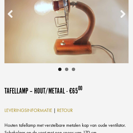
,
00
TAFELLAMP – HOUT/METAAL - €65
LEVERINGSINFORMATIE
|
RETOUR
Houten tafellamp met verstelbare metalen kap van oude ventilator.
Schakelaar op de voet met een snoer van 170 cm.